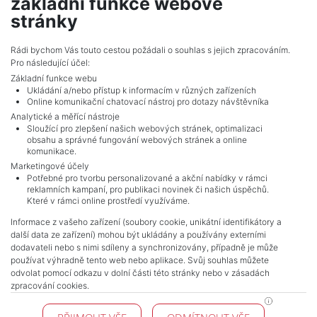
základní funkce webové
show nr.
stránky
sabela@mojepole.cz
MojePole.cz
Rádi bychom Vás touto cestou požádali o souhlas s jejich zpracováním.
Pro následující účel:
Revoluční 1003/3, 11000, Praha
Základní funkce webu
Ukládání a/nebo přístup k informacím v různých zařízeních
Online komunikační chatovací nástroj pro dotazy návštěvníka
Analytické a měřící nástroje
Sloužící pro zlepšení našich webových stránek, optimalizaci
obsahu a správné fungování webových stránek a online
komunikace.
Marketingové účely
Potřebné pro tvorbu personalizované a akční nabídky v rámci
reklamních kampaní, pro publikaci novinek či našich úspěchů.
NAVIGACE
Které v rámci online prostředí využíváme.
Terms and conditions
Informace z vašeho zařízení (soubory cookie, unikátní identifikátory a
Protection of personal data
další data ze zařízení) mohou být ukládány a používány externími
Real estate's
dodavateli nebo s nimi sdíleny a synchronizovány, případně je může
Contact
používat výhradně tento web nebo aplikace. Svůj souhlas můžete
odvolat pomocí odkazu v dolní části této stránky nebo v zásadách
Cookie processing
zpracování cookies.
KONTAKT