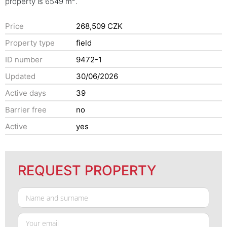
property is 6549 m
.
Price
268,509 CZK
Property type
field
ID number
9472-1
Updated
30/06/2026
Active days
39
Barrier free
no
Active
yes
REQUEST PROPERTY