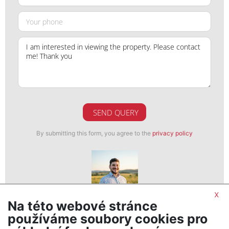
SEND QUERY
By submitting this form, you agree to the
privacy policy
x
Na této webové stránce
Daniel Sabela
používáme soubory cookies pro
realitní makléř