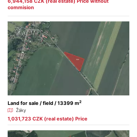
6,944,158 CZK (real estate) Price without
commision
2
Land for sale / field / 13399 m
Žáky
1,031,723 CZK (real estate) Price