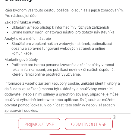
Adverts total
7
.
Rádi bychom Vás touto cestou požádali o souhlas s jejich zpracováním.
Pro následující účel:
Základní funkce webu
Ukládání a/nebo přístup k informacím v různých zařízeních
Online komunikační chatovací nástroj pro dotazy návštěvníka
Analytické a měřící nástroje
Sloužící pro zlepšení našich webových stránek, optimalizaci
obsahu a správné fungování webových stránek a online
komunikace.
Marketingové účely
Potřebné pro tvorbu personalizované a akční nabídky v rámci
reklamních kampaní, pro publikaci novinek či našich úspěchů.
NAVIGACE
Které v rámci online prostředí využíváme.
Terms and conditions
Informace z vašeho zařízení (soubory cookie, unikátní identifikátory a
Protection of personal data
další data ze zařízení) mohou být ukládány a používány externími
Real estate's
dodavateli nebo s nimi sdíleny a synchronizovány, případně je může
Contact
používat výhradně tento web nebo aplikace. Svůj souhlas můžete
odvolat pomocí odkazu v dolní části této stránky nebo v zásadách
Cookie processing
zpracování cookies.
KONTAKT
PŘIJMOUT VŠE
ODMÍTNOUT VŠE
Pražské reality
Budějovická 778/3