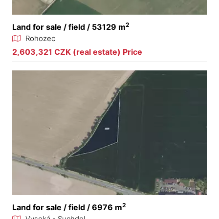
2
Land for sale / field / 53129 m
Rohozec
2,603,321 CZK (real estate) Price
2
Land for sale / field / 6976 m
Vysoká - Suchdol