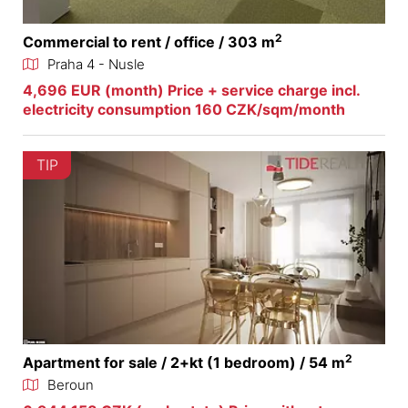
2
Commercial to rent / office / 303 m
Praha 4 - Nusle
4,696 EUR (month) Price + service charge incl.
electricity consumption 160 CZK/sqm/month
TIP
2
Apartment for sale / 2+kt (1 bedroom) / 54 m
Beroun