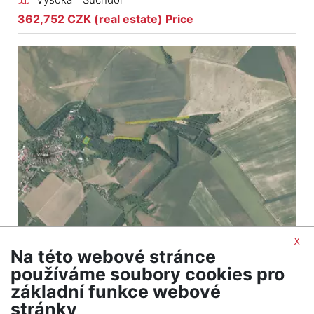
362,752 CZK (real estate) Price
x
Na této webové stránce
2
Land for sale / field / 8667 m
používáme soubory cookies pro
Vinaře
základní funkce webové
381,348 CZK (real estate) Price
stránky