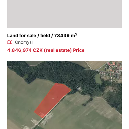
2
Land for sale / field / 73439 m
Onomyšl
4,846,974 CZK (real estate) Price