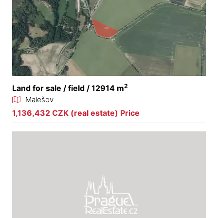
2
Land for sale / field / 12914 m
Malešov
1,136,432 CZK (real estate) Price