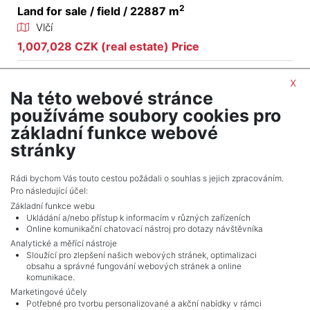
2
Land for sale / field / 22887 m
Vlčí
1,007,028 CZK (real estate) Price
x
Na této webové stránce
2
Land for sale / field / 4788 m
používáme soubory cookies pro
Drahkov
základní funkce webové
215,438 CZK (real estate) Price
stránky
Adverts total
7
.
Rádi bychom Vás touto cestou požádali o souhlas s jejich zpracováním.
Pro následující účel:
Základní funkce webu
Ukládání a/nebo přístup k informacím v různých zařízeních
Online komunikační chatovací nástroj pro dotazy návštěvníka
Analytické a měřící nástroje
Sloužící pro zlepšení našich webových stránek, optimalizaci
obsahu a správné fungování webových stránek a online
komunikace.
Marketingové účely
Potřebné pro tvorbu personalizované a akční nabídky v rámci