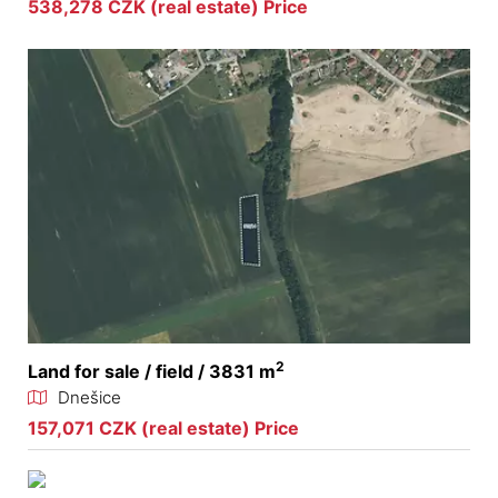
538,278 CZK (real estate) Price
2
Land for sale / field / 3831 m
Dnešice
157,071 CZK (real estate) Price