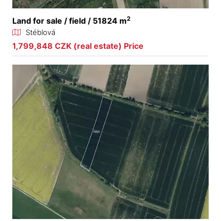
2
Land for sale / field / 51824 m
Stéblová
1,799,848 CZK (real estate) Price