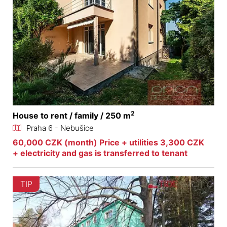
2
House to rent / family / 250 m
Praha 6 - Nebušice
60,000 CZK (month) Price + utilities 3,300 CZK
+ electricity and gas is transferred to tenant
TIP