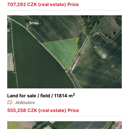
707,292 CZK (real estate) Price
2
Land for sale / field / 11814 m
Jedousov
555,258 CZK (real estate) Price