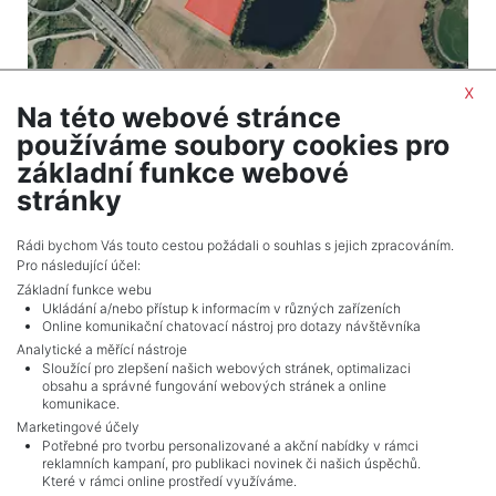
x
Na této webové stránce
2
Land for sale / field / 31819 m
používáme soubory cookies pro
Opatovice nad Labem
základní funkce webové
2,290,968 CZK (real estate) Price
stránky
Adverts total
10
.
Rádi bychom Vás touto cestou požádali o souhlas s jejich zpracováním.
Pro následující účel:
Základní funkce webu
Ukládání a/nebo přístup k informacím v různých zařízeních
Online komunikační chatovací nástroj pro dotazy návštěvníka
Analytické a měřící nástroje
Sloužící pro zlepšení našich webových stránek, optimalizaci
obsahu a správné fungování webových stránek a online
komunikace.
Marketingové účely
Potřebné pro tvorbu personalizované a akční nabídky v rámci
reklamních kampaní, pro publikaci novinek či našich úspěchů.
NAVIGACE
Které v rámci online prostředí využíváme.