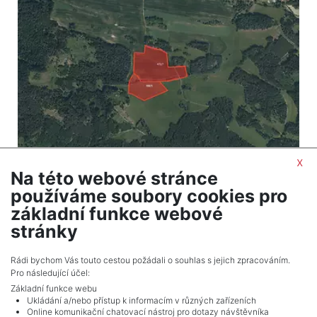
x
Na této webové stránce
2
Land for sale / field / 51244 m
používáme soubory cookies pro
Nahošín - Doubravice
základní funkce webové
2,459,712 CZK (real estate) Price
stránky
Adverts total
10
.
Rádi bychom Vás touto cestou požádali o souhlas s jejich zpracováním.
Pro následující účel:
Základní funkce webu
Ukládání a/nebo přístup k informacím v různých zařízeních
Online komunikační chatovací nástroj pro dotazy návštěvníka