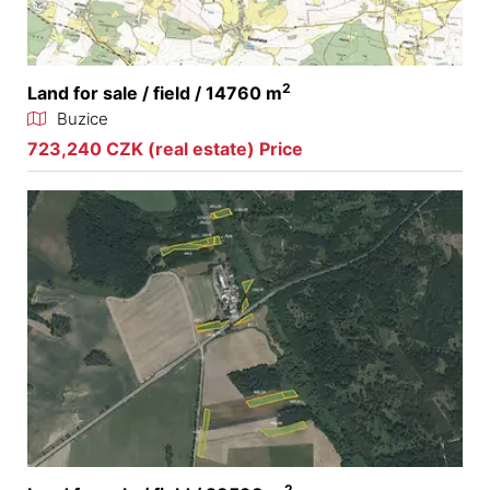
2
Land for sale / field / 14760 m
Buzice
723,240 CZK (real estate) Price
2