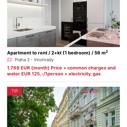
2
Apartment to rent / 2+kt (1 bedroom) / 56 m
Praha 3 - Vinohrady
1,769 EUR (month) Price + common charges and
water EUR 125,-/1person + electricity, gas
TIP