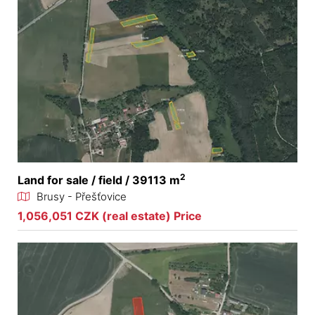
2
Land for sale / field / 39113 m
Brusy - Přešťovice
1,056,051 CZK (real estate) Price