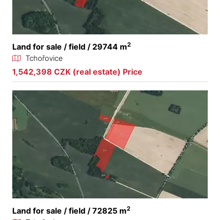
2
Land for sale / field / 29744 m
Tchořovice
1,542,398 CZK (real estate) Price
2
Land for sale / field / 72825 m