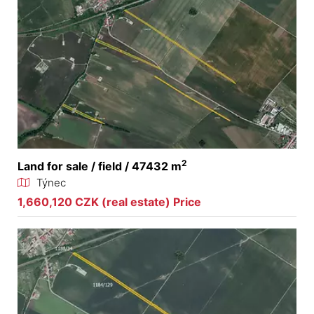
2
Land for sale / field / 47432 m
Týnec
1,660,120 CZK (real estate) Price