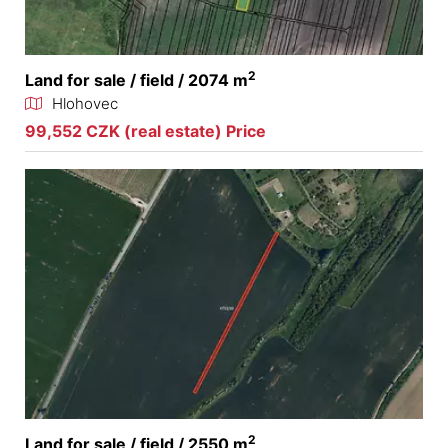
2
Land for sale / field / 2074 m
Hlohovec
99,552 CZK (real estate) Price
2
Land for sale / field / 2550 m