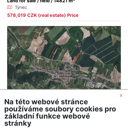
Land for sale / field / 14821 m
Týnec
578,019 CZK (real estate) Price
x
Na této webové stránce
2
Land for sale / field / 15876 m
používáme soubory cookies pro
Klobouky u Brna
základní funkce webové
714,443 CZK (real estate) Price
stránky