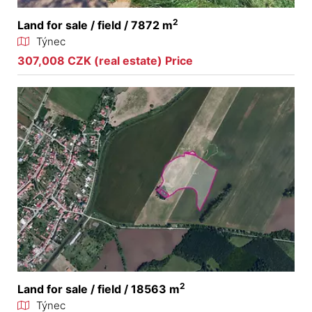
2
Land for sale / field / 7872 m
Týnec
307,008 CZK (real estate) Price
2
Land for sale / field / 18563 m
Týnec