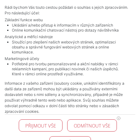
Adverts total
10
.
Rádi bychom Vás touto cestou požádali o souhlas s jejich zpracováním.
Pro následující účel:
Základní funkce webu
Ukládání a/nebo přístup k informacím v různých zařízeních
Online komunikační chatovací nástroj pro dotazy návštěvníka
Analytické a měřící nástroje
Sloužící pro zlepšení našich webových stránek, optimalizaci
obsahu a správné fungování webových stránek a online
komunikace.
Marketingové účely
Potřebné pro tvorbu personalizované a akční nabídky v rámci
reklamních kampaní, pro publikaci novinek či našich úspěchů.
NAVIGACE
Které v rámci online prostředí využíváme.
Terms and conditions
Informace z vašeho zařízení (soubory cookie, unikátní identifikátory a
Protection of personal data
další data ze zařízení) mohou být ukládány a používány externími
Real estate's
dodavateli nebo s nimi sdíleny a synchronizovány, případně je může
Contact
používat výhradně tento web nebo aplikace. Svůj souhlas můžete
odvolat pomocí odkazu v dolní části této stránky nebo v zásadách
Cookie processing
zpracování cookies.
KONTAKT
PŘIJMOUT VŠE
ODMÍTNOUT VŠE
Pražské reality
Budějovická 778/3
140 00 Praha 4