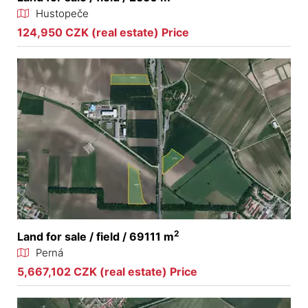
Hustopeče
124,950 CZK (real estate) Price
2
Land for sale / field / 69111 m
Perná
5,667,102 CZK (real estate) Price