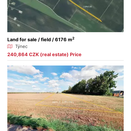
2
Land for sale / field / 6176 m
Týnec
240,864 CZK (real estate) Price