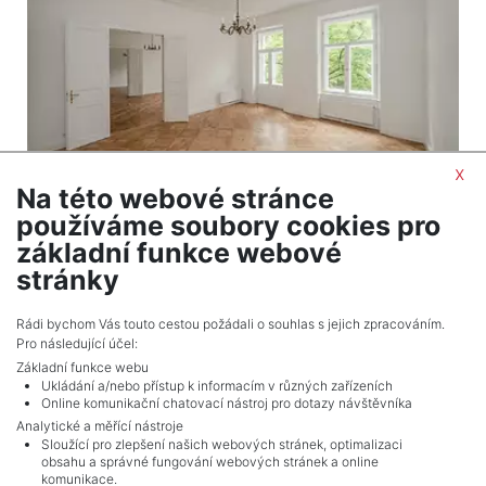
x
Na této webové stránce
používáme soubory cookies pro
2
Commercial to rent / office / 250 m
základní funkce webové
Praha 2 - Vinohrady
stránky
129,000 CZK (month) Price + UTILITIES
Rádi bychom Vás touto cestou požádali o souhlas s jejich zpracováním.
Pro následující účel:
Základní funkce webu
Ukládání a/nebo přístup k informacím v různých zařízeních
Online komunikační chatovací nástroj pro dotazy návštěvníka
Analytické a měřící nástroje
Sloužící pro zlepšení našich webových stránek, optimalizaci
obsahu a správné fungování webových stránek a online
komunikace.