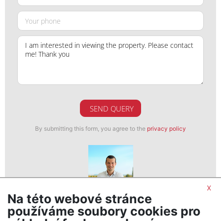
SEND QUERY
By submitting this form, you agree to the
privacy policy
x
Na této webové stránce
Petr Šmigol
používáme soubory cookies pro
realitní makléř