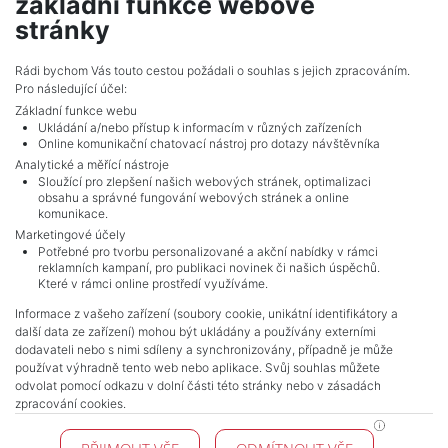
základní funkce webové
show nr.
stránky
smigol@mojepole.cz
MojePole.cz
Rádi bychom Vás touto cestou požádali o souhlas s jejich zpracováním.
Pro následující účel:
Revoluční 1003/3, 11000, Praha
Základní funkce webu
Ukládání a/nebo přístup k informacím v různých zařízeních
Online komunikační chatovací nástroj pro dotazy návštěvníka
Analytické a měřící nástroje
Sloužící pro zlepšení našich webových stránek, optimalizaci
obsahu a správné fungování webových stránek a online
komunikace.
Marketingové účely
Potřebné pro tvorbu personalizované a akční nabídky v rámci
reklamních kampaní, pro publikaci novinek či našich úspěchů.
NAVIGACE
Které v rámci online prostředí využíváme.
Terms and conditions
Informace z vašeho zařízení (soubory cookie, unikátní identifikátory a
Protection of personal data
další data ze zařízení) mohou být ukládány a používány externími
Real estate's
dodavateli nebo s nimi sdíleny a synchronizovány, případně je může
Contact
používat výhradně tento web nebo aplikace. Svůj souhlas můžete
odvolat pomocí odkazu v dolní části této stránky nebo v zásadách
Cookie processing
zpracování cookies.
KONTAKT