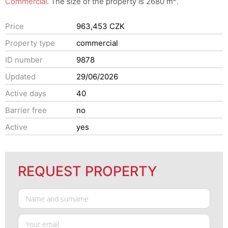
Commercial
. The size of the property is 2680 m
.
Price
963,453 CZK
Property type
commercial
ID number
9878
Updated
29/06/2026
Active days
40
Barrier free
no
Active
yes
REQUEST PROPERTY