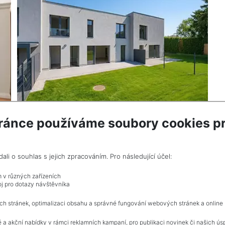
ránce používáme soubory cookies pr
2
2
m
House for sale / family / 147 m
Praha
18,800,000 CZK (real estate) Price without
i o souhlas s jejich zpracováním. Pro následující účel:
commision, Price negotiations
m v různých zařízeních
j pro dotazy návštěvníka
ch stránek, optimalizaci obsahu a správné fungování webových stránek a online
 a akční nabídky v rámci reklamních kampaní, pro publikaci novinek či našich ús