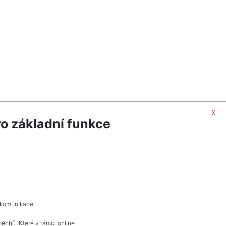
x
o základní funkce
 komunikace.
pěchů. Které v rámci online