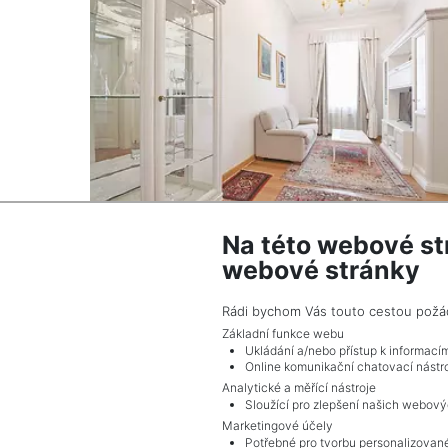
Na této webové st
Apartment to rent / 3+kt (2 bedrooms) / 77 
webové stránky
Praha 1 - Nové Město
1,700 EUR (month) Price + 500 Euro fixed
Rádi bychom Vás touto cestou požádal
common charges incl. energies + 50 Euro
Základní funkce webu
internet
Ukládání a/nebo přístup k informací
Online komunikační chatovací nástro
Analytické a měřící nástroje
Sloužící pro zlepšení našich webový
Marketingové účely
Potřebné pro tvorbu personalizované