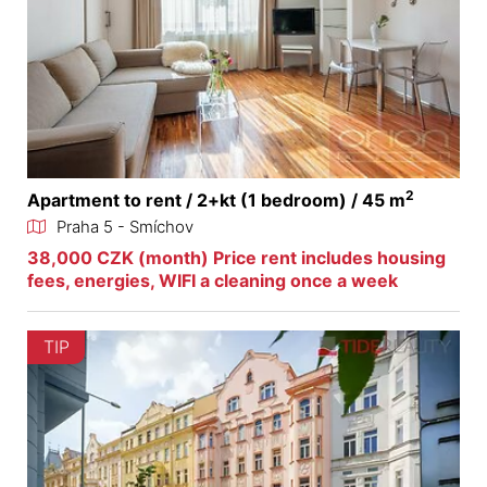
2
Apartment to rent / 2+kt (1 bedroom) / 45 m
Praha 5 - Smíchov
38,000 CZK (month) Price rent includes housing
fees, energies, WIFI a cleaning once a week
TIP