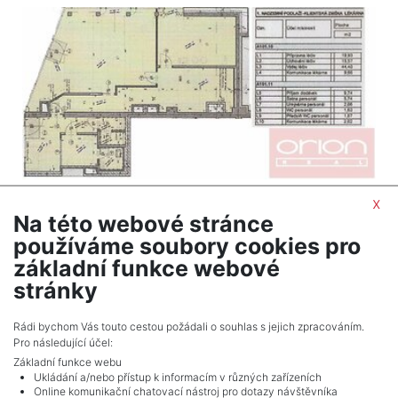
Commercial to rent / commercial premises /
x
Na této webové stránce
2
114 m
používáme soubory cookies pro
Praha 4 - Nusle
základní funkce webové
60,000 CZK (month) Price + UTILITIES
stránky
Adverts total
8
.
Rádi bychom Vás touto cestou požádali o souhlas s jejich zpracováním.
Pro následující účel:
Základní funkce webu
Ukládání a/nebo přístup k informacím v různých zařízeních
Online komunikační chatovací nástroj pro dotazy návštěvníka