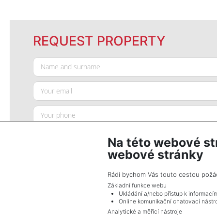
REQUEST PROPERTY
Na této webové st
webové stránky
Rádi bychom Vás touto cestou požádal
Základní funkce webu
Ukládání a/nebo přístup k informací
SEND QUERY
Online komunikační chatovací nástro
Analytické a měřící nástroje