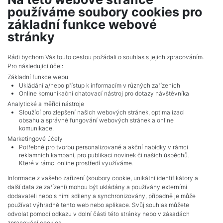
Praha 5 - Košíře
používáme soubory cookies pro
33,000 CZK (month) Price + house charges 4000
základní funkce webové
CZK, security deposit 33000 CZK
stránky
Adverts total
6
.
Rádi bychom Vás touto cestou požádali o souhlas s jejich zpracováním.
Pro následující účel:
Základní funkce webu
Ukládání a/nebo přístup k informacím v různých zařízeních
Online komunikační chatovací nástroj pro dotazy návštěvníka
Analytické a měřící nástroje
Sloužící pro zlepšení našich webových stránek, optimalizaci
obsahu a správné fungování webových stránek a online
komunikace.
Marketingové účely
Potřebné pro tvorbu personalizované a akční nabídky v rámci
reklamních kampaní, pro publikaci novinek či našich úspěchů.
NAVIGACE
Které v rámci online prostředí využíváme.
Terms and conditions
Informace z vašeho zařízení (soubory cookie, unikátní identifikátory a
Protection of personal data
další data ze zařízení) mohou být ukládány a používány externími
Real estate's
dodavateli nebo s nimi sdíleny a synchronizovány, případně je může
Contact
používat výhradně tento web nebo aplikace. Svůj souhlas můžete
odvolat pomocí odkazu v dolní části této stránky nebo v zásadách
Cookie processing
zpracování cookies.