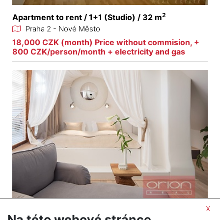
2
Apartment to rent / 1+1 (Studio) / 32 m
Praha 2 - Nové Město
18,000 CZK (month) Price without commision, +
800 CZK/person/month + electricity and gas
x
2
Apartment to rent / 1+1 (Studio) / 55 m
Na této webové stránce