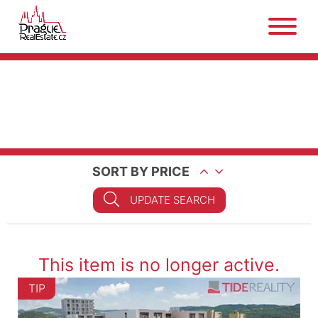
SORT BY PRICE
UPDATE SEARCH
This item is no longer active.
TIP