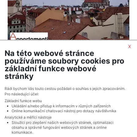
x
Na této webové stránce
2
Apartment for sale / 1+kt (Studio) / 39 m
používáme soubory cookies pro
Praha 1 - Staré Město
základní funkce webové
Information about price at agency
stránky
Adverts total
10
.
Rádi bychom Vás touto cestou požádali o souhlas s jejich zpracováním.
Pro následující účel:
Základní funkce webu
Ukládání a/nebo přístup k informacím v různých zařízeních
Online komunikační chatovací nástroj pro dotazy návštěvníka
Analytické a měřící nástroje
Sloužící pro zlepšení našich webových stránek, optimalizaci
obsahu a správné fungování webových stránek a online
komunikace.