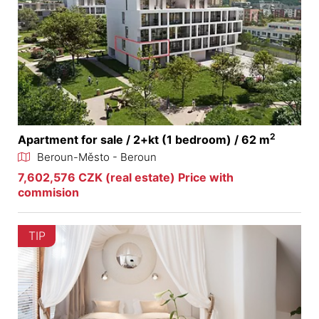
2
Apartment for sale / 2+kt (1 bedroom) / 62 m
Beroun-Město - Beroun
7,602,576 CZK (real estate) Price with
commision
TIP