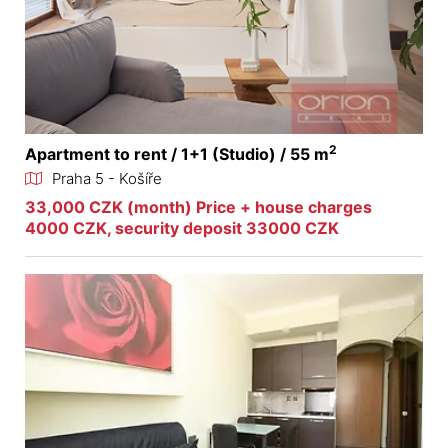
2
Apartment to rent / 1+1 (Studio) / 55 m
Praha 5 - Košíře
33,000 CZK (month) Price + house charges
4000 CZK, security deposit 33000 CZK