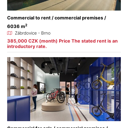
Commercial to rent / commercial premises /
2
6036 m
Zábrdovice - Brno
385,000 CZK (month) Price The stated rent is an
introductory rate.