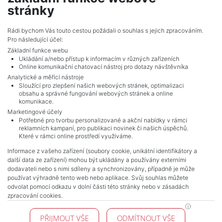
energy
stránky
Adverts total
5
.
Rádi bychom Vás touto cestou požádali o souhlas s jejich zpracováním.
Pro následující účel:
Základní funkce webu
Ukládání a/nebo přístup k informacím v různých zařízeních
Online komunikační chatovací nástroj pro dotazy návštěvníka
Analytické a měřící nástroje
Sloužící pro zlepšení našich webových stránek, optimalizaci
obsahu a správné fungování webových stránek a online
komunikace.
Marketingové účely
Potřebné pro tvorbu personalizované a akční nabídky v rámci
reklamních kampaní, pro publikaci novinek či našich úspěchů.
NAVIGACE
Které v rámci online prostředí využíváme.
Terms and conditions
Informace z vašeho zařízení (soubory cookie, unikátní identifikátory a
Protection of personal data
další data ze zařízení) mohou být ukládány a používány externími
Real estate's
dodavateli nebo s nimi sdíleny a synchronizovány, případně je může
Contact
používat výhradně tento web nebo aplikace. Svůj souhlas můžete
odvolat pomocí odkazu v dolní části této stránky nebo v zásadách
Cookie processing
zpracování cookies.
KONTAKT
PŘIJMOUT VŠE
ODMÍTNOUT VŠE
Pražské reality