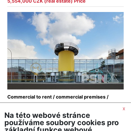
5,554,000 CZK (real estate) Price
Commercial to rent / commercial premises /
2
1000 m
x
Zábrdovice - Brno
Na této webové stránce
150,000 CZK (month) Price The stated rent is an
používáme soubory cookies pro
introductory rate. Plus services 90,- Kč/m2 +
základní funkce webové