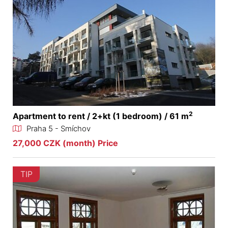
2
Apartment to rent / 2+kt (1 bedroom) / 61 m
Praha 5 - Smíchov
27,000 CZK (month) Price
TIP